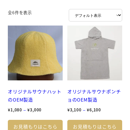
全6件を表示
オリジナルサウナハット
オリジナルサウナポンチ
のOEM製造
ョのOEM製造
価
価
¥
1,080
–
¥
3,000
¥
3,100
–
¥
6,100
格
格
こ
こ
帯:
帯:
お見積もりはこちら
お見積もりはこちら
の
の