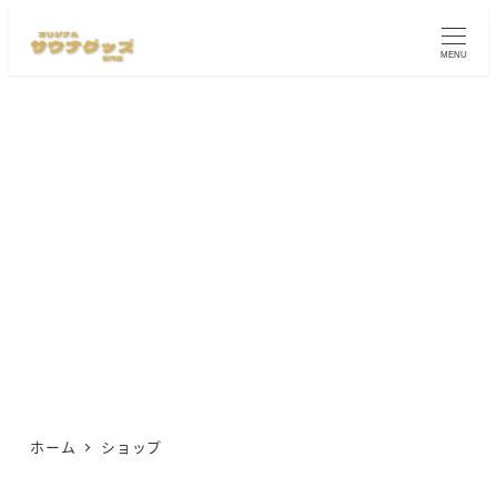
メ
イ
MENU
ン
コ
ン
テ
ン
ツ
へ
移
動
ホーム
ショップ