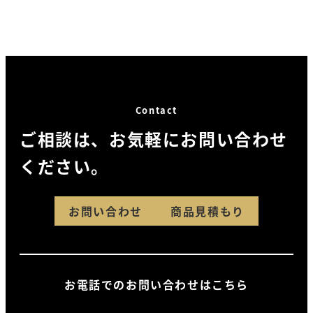
に
に
ま
ま
選
選
は
は
す。
す
択
択
複
複
オ
オ
で
で
数
数
プ
プ
き
き
の
の
シ
シ
ま
ま
バ
バ
ョ
ョ
す
す
Contact
リ
リ
ン
ン
ご相談は、お気軽にお問い合わせ
エ
エ
は
は
ください。
ー
ー
商
商
シ
シ
品
品
ョ
ョ
ペ
ペ
お問い合わせ
商品見積もり
ン
ン
ー
ー
が
が
ジ
ジ
あ
あ
か
か
お電話でのお問い合わせはこちら
り
り
ら
ら
ま
ま
選
選