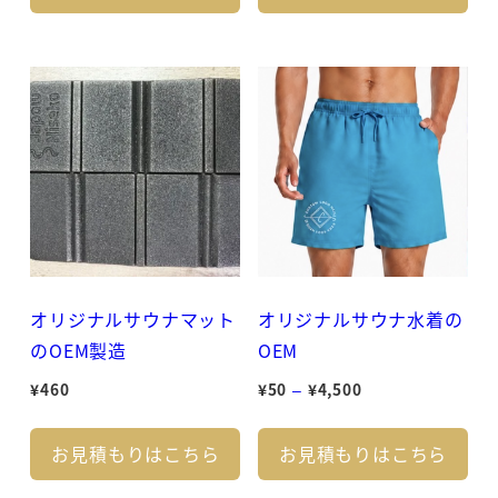
¥1,080
¥3,100
商
商
–
–
品
品
¥3,000
¥6,100
に
に
は
は
複
複
数
数
の
の
バ
バ
リ
リ
エ
エ
オリジナルサウナマット
オリジナルサウナ水着の
ー
ー
のOEM製造
OEM
シ
シ
価
¥
460
¥
50
–
¥
4,500
ョ
ョ
格
こ
こ
ン
ン
帯:
お見積もりはこちら
お見積もりはこちら
の
の
が
が
¥50
商
商
あ
あ
–