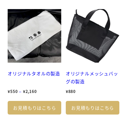
品
品
り
り
¥4,500
に
に
ま
ま
は
は
す。
す
複
複
オ
オ
数
数
プ
プ
の
の
シ
シ
バ
バ
ョ
ョ
リ
リ
ン
ン
エ
エ
は
は
オリジナルタオルの製造
オリジナルメッシュバッ
ー
ー
商
商
グの製造
シ
シ
品
品
価
¥
550
–
¥
2,160
¥
880
ョ
ョ
ペ
ペ
格
こ
こ
ン
ン
ー
ー
帯:
お見積もりはこちら
お見積もりはこちら
の
の
が
が
ジ
ジ
¥550
商
商
あ
あ
か
か
–
品
品
り
り
ら
ら
¥2,160