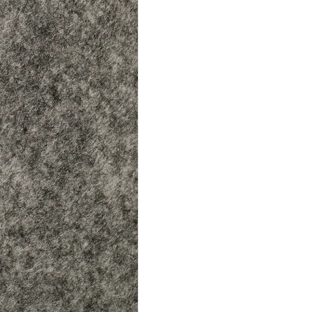
の
OEM
製
造
個