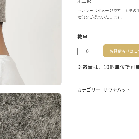
未選択
※カラーはイメージです。実際の
似色をご提案いたします。
数量
オ
お見積もりはこ
リ
※数量は、10個単位で可
ジ
ナ
ル
カテゴリー:
サウナハット
サ
ウ
ナ
ハ
ッ
ト