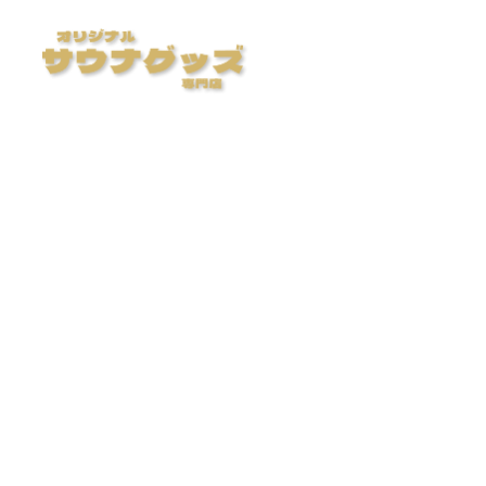
メ
イ
ン
コ
ン
テ
ン
ツ
へ
オ
移
動