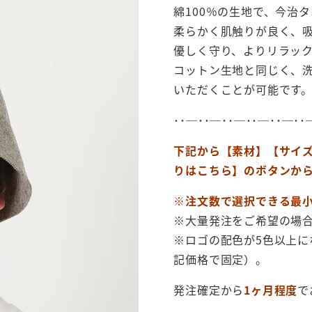
綿100％の生地で、今治
柔らかく肌触りが良く、
優しく守り、よりリラッ
コットン生地と同じく、
いただくことが可能です
･･─･･─･･─･･─･･─･･
下記から【素材】【サイ
りはこちら】のボタンか
※注文数で選択できる最
※大量発注をご希望の場
※ロゴの配色が5色以上に
記価格で固定）。
発注確定から
1ヶ月程度
で