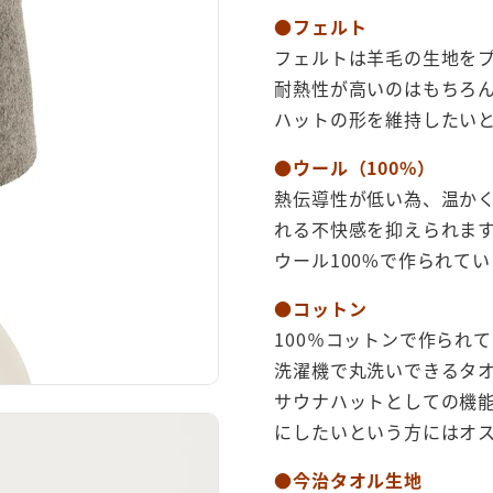
●
フェルト
フェルトは羊毛の生地を
耐熱性が高いのはもちろ
ハットの形を維持したい
●
ウール（100%）
熱伝導性が低い為、温か
れる不快感を抑えられま
ウール100%で作られて
●
コットン
100％コットンで作られ
洗濯機で丸洗いできるタ
サウナハットとしての機
にしたいという方にはオ
●今治タオル生地