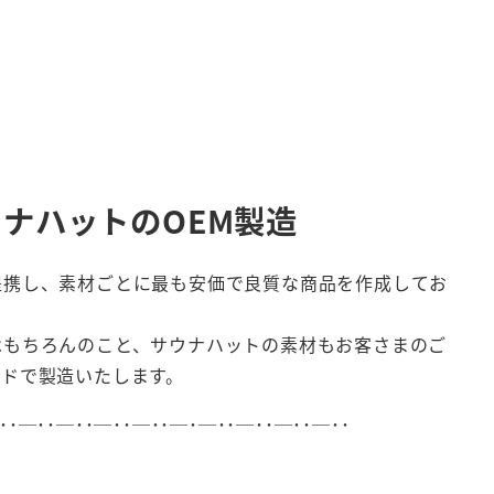
ナハットのOEM製造
提携し、素材ごとに最も安価で良質な商品を作成してお
はもちろんのこと、サウナハットの素材もお客さまのご
イドで製造いたします。
･･─･･─･･─･･─･･─･─･･─･･─･･─･･
】